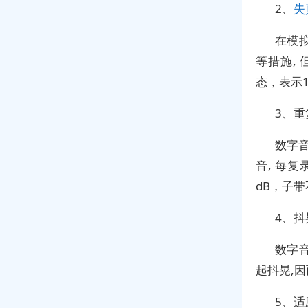
2、
失
在模拟
等措施,
态，表示1
3、
重
数字
音, 每
dB，子带
4、
抖
数字
起抖晃,
5、
适