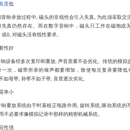
真度
低
音响录放过程中, 磁头的非线性会引入失真, 为此须采取交
 但失真仍然存在。而在数字音响中，磁头只工作在磁饱或
 或0, 对磁头没有线性要求。
复性好
音响设备经多次复印和重放, 声音质量不会劣化。传统的模拟
复录一次，磁带所录的噪声都要增加，致使每次复录要降低
不如母带, 孙带不如子带, 音质逐次劣化。
晃率小
音响重放系统由于时基校正电路作用, 旋转系统,驱动系统的
因而不必要求像模拟记录中那样的精密机械系统。
应性强