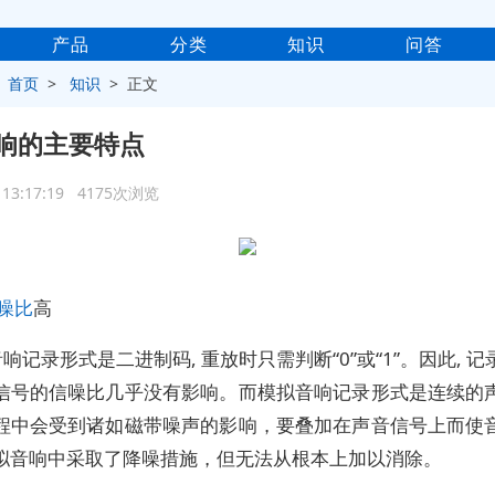
产品
分类
知识
问答
>
首页
>
知识
> 正文
响的主要特点
9 13:17:19 4175次浏览
噪比
高
响记录形式是二进制码, 重放时只需判断“0”或“1”。因此, 
信号的信噪比几乎没有影响。而模拟音响记录形式是连续的
程中会受到诸如磁带噪声的影响，要叠加在声音信号上而使
拟音响中采取了降噪措施，但无法从根本上加以消除。