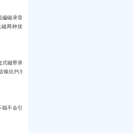
流偏磁录音
无磁两种状
盒式磁带录
信噪比约3
不稳不会引