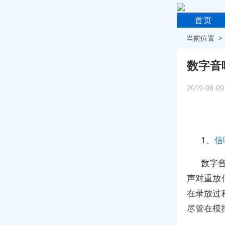
首页
当前位置 
数字音
2019-08-0
1、
信
数字音
声对重放
在录放过
尽管在模