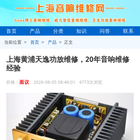
首页
产品
分类
知识
问答
联系
当前位置 >
首页
>
产品
> 正文
上海黄浦天逸功放维修，20年音响维修
经验
面议
价格：
2026-08-05 08:46:01 4773次浏览